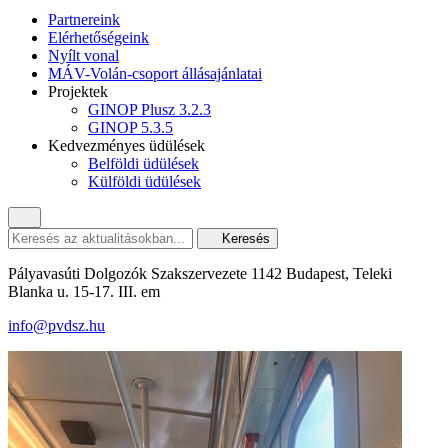
Partnereink
Elérhetőségeink
Nyílt vonal
MÁV-Volán-csoport állásajánlatai
Projektek
GINOP Plusz 3.2.3
GINOP 5.3.5
Kedvezményes üdülések
Belföldi üdülések
Külföldi üdülések
Keresés
Pályavasúti Dolgozók Szakszervezete 1142 Budapest, Teleki
Blanka u. 15-17. III. em
info@pvdsz.hu