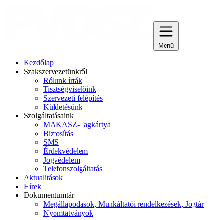
Menü
Kezdőlap
Szakszervezetünkről
Rólunk írták
Tisztségviselőink
Szervezeti felépítés
Küldetésünk
Szolgáltatásaink
MAKASZ-Tagkártya
Biztosítás
SMS
Érdekvédelem
Jogvédelem
Telefonszolgáltatás
Aktualitások
Hírek
Dokumentumtár
Megállapodások, Munkáltatói rendelkezések, Jogtár
Nyomtatványok