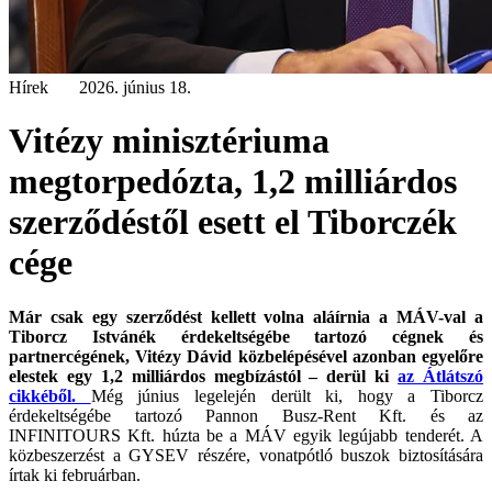
Hírek
2026. június 18.
Vitézy minisztériuma
megtorpedózta, 1,2 milliárdos
szerződéstől esett el Tiborczék
cége
Már csak egy szerződést kellett volna aláírnia a MÁV-val a
Tiborcz Istvánék érdekeltségébe tartozó cégnek és
partnercégének, Vitézy Dávid közbelépésével azonban egyelőre
elestek egy 1,2 milliárdos megbízástól – derül ki
az Átlátszó
cikkéből.
Még június legelején derült ki, hogy a Tiborcz
érdekeltségébe tartozó Pannon Busz-Rent Kft. és az
INFINITOURS Kft. húzta be a MÁV egyik legújabb tenderét. A
közbeszerzést a GYSEV részére, vonatpótló buszok biztosítására
írtak ki februárban.