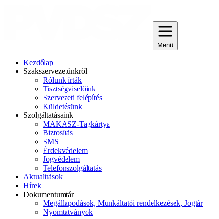
Menü
Kezdőlap
Szakszervezetünkről
Rólunk írták
Tisztségviselőink
Szervezeti felépítés
Küldetésünk
Szolgáltatásaink
MAKASZ-Tagkártya
Biztosítás
SMS
Érdekvédelem
Jogvédelem
Telefonszolgáltatás
Aktualitások
Hírek
Dokumentumtár
Megállapodások, Munkáltatói rendelkezések, Jogtár
Nyomtatványok