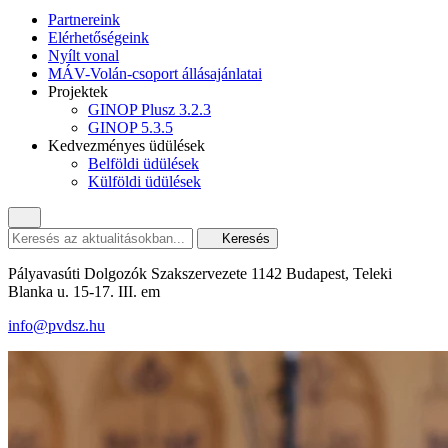
Partnereink
Elérhetőségeink
Nyílt vonal
MÁV-Volán-csoport állásajánlatai
Projektek
GINOP Plusz 3.2.3
GINOP 5.3.5
Kedvezményes üdülések
Belföldi üdülések
Külföldi üdülések
Keresés
Pályavasúti Dolgozók Szakszervezete 1142 Budapest, Teleki
Blanka u. 15-17. III. em
info@pvdsz.hu