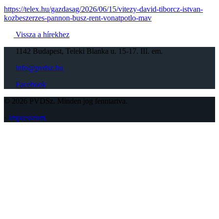
https://telex.hu/gazdasag/2026/06/15/vitezy-david-tiborcz-istvan-
kozbeszerzes-pannon-busz-rent-vonatpotlo-mav
Vissza a hírekhez
1142 Budapest, Teleki Blanka u. 15-17. III. em.
info@pvdsz.hu
Facebook
© 2026 PVDSz. Minden jog fenntartva.
·
Impresszum