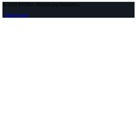
© 2026 PVDSz. Minden jog fenntartva.
·
Impresszum