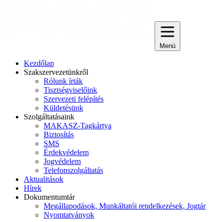
Menü
Kezdőlap
Szakszervezetünkről
Rólunk írták
Tisztségviselőink
Szervezeti felépítés
Küldetésünk
Szolgáltatásaink
MAKASZ-Tagkártya
Biztosítás
SMS
Érdekvédelem
Jogvédelem
Telefonszolgáltatás
Aktualitások
Hírek
Dokumentumtár
Megállapodások, Munkáltatói rendelkezések, Jogtár
Nyomtatványok