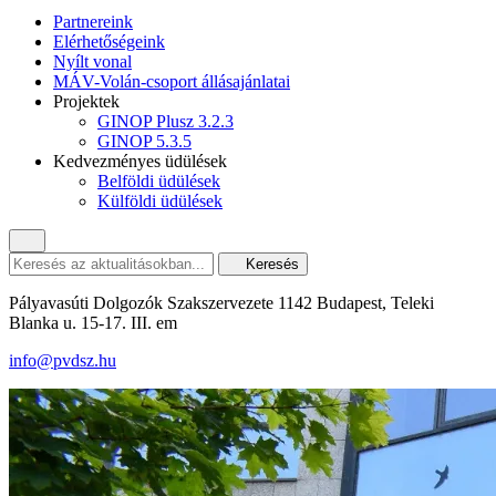
Partnereink
Elérhetőségeink
Nyílt vonal
MÁV-Volán-csoport állásajánlatai
Projektek
GINOP Plusz 3.2.3
GINOP 5.3.5
Kedvezményes üdülések
Belföldi üdülések
Külföldi üdülések
Keresés
Pályavasúti Dolgozók Szakszervezete 1142 Budapest, Teleki
Blanka u. 15-17. III. em
info@pvdsz.hu