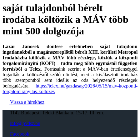
saját tulajdonból bérelt
irodába költözik a MÁV több
mint 500 dolgozója
Lázár Jánosék döntése értelmében saját tulajdonú
ingatlanokból a magánszereplőtől bérelt XIII. kerületi Metropol
Irodaházba költözik a MÁV több részlege, köztük a központi
forgalomirányító (KÖFI) – tudta meg több egymástól független
forrásból a Telex.
Forrásaink szerint a MÁV-ban értetlenséggel
fogadták a költözésről szóló döntést, mert a kiválasztott irodaház
több szempontból sem ideális az oda helyezendő részlegek
befogadására.
https://telex.hu/gazdasag/2026/05/15/mav-kozponti-
forgalomiranyitas-koltozes
Vissza a hírekhez
1142 Budapest, Teleki Blanka u. 15-17. III. em.
info@pvdsz.hu
Facebook