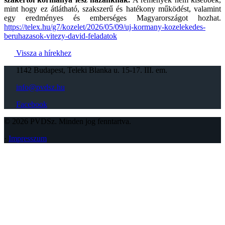
mint hogy ez átlátható, szakszerű és hatékony működést, valamint
egy eredményes és emberséges Magyarországot hozhat.
https://telex.hu/g7/kozelet/2026/05/09/uj-kormany-kozelekedes-
beruhazasok-vitezy-david-feladatok
Vissza a hírekhez
1142 Budapest, Teleki Blanka u. 15-17. III. em.
info@pvdsz.hu
Facebook
© 2026 PVDSz. Minden jog fenntartva.
·
Impresszum