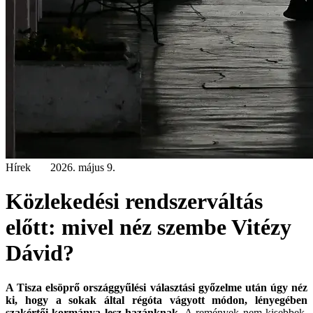
Hírek
2026. május 9.
Közlekedési rendszerváltás
előtt: mivel néz szembe Vitézy
Dávid?
A Tisza elsöprő országgyűlési választási győzelme után úgy néz
ki, hogy a sokak által régóta vágyott módon, lényegében
szakértői kormánya lesz hazánknak.
A remények nem kisebbek,