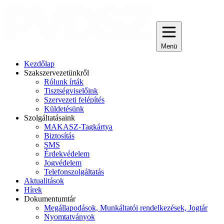
Menü
Kezdőlap
Szakszervezetünkről
Rólunk írták
Tisztségviselőink
Szervezeti felépítés
Küldetésünk
Szolgáltatásaink
MAKASZ-Tagkártya
Biztosítás
SMS
Érdekvédelem
Jogvédelem
Telefonszolgáltatás
Aktualitások
Hírek
Dokumentumtár
Megállapodások, Munkáltatói rendelkezések, Jogtár
Nyomtatványok