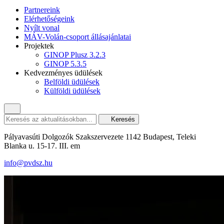
Partnereink
Elérhetőségeink
Nyílt vonal
MÁV-Volán-csoport állásajánlatai
Projektek
GINOP Plusz 3.2.3
GINOP 5.3.5
Kedvezményes üdülések
Belföldi üdülések
Külföldi üdülések
Keresés
Pályavasúti Dolgozók Szakszervezete 1142 Budapest, Teleki
Blanka u. 15-17. III. em
info@pvdsz.hu