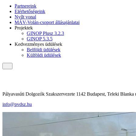
Partnereink
Elérhetőségeink
Nyílt vonal
MÁV-Volán-csoport állásajánlatai
Projektek
GINOP Plusz 3.2.3
GINOP 5.3.5
Kedvezményes üdülések
Belföldi üdülések
Külföldi üdülések
Pályavasúti Dolgozók Szakszervezete 1142 Budapest, Teleki Blanka u
info@pvdsz.hu