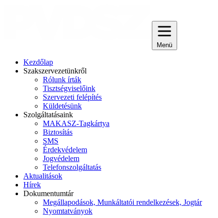
Menü
Kezdőlap
Szakszervezetünkről
Rólunk írták
Tisztségviselőink
Szervezeti felépítés
Küldetésünk
Szolgáltatásaink
MAKASZ-Tagkártya
Biztosítás
SMS
Érdekvédelem
Jogvédelem
Telefonszolgáltatás
Aktualitások
Hírek
Dokumentumtár
Megállapodások, Munkáltatói rendelkezések, Jogtár
Nyomtatványok