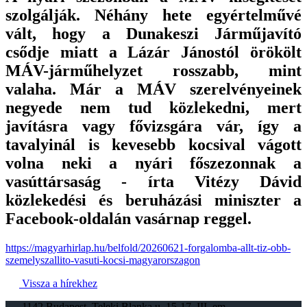
szolgálják.
Néhány hete egyértelművé
vált, hogy a Dunakeszi Járműjavító
csődje miatt a Lázár Jánostól örökölt
MÁV-járműhelyzet rosszabb, mint
valaha. Már a MÁV szerelvényeinek
negyede nem tud közlekedni, mert
javításra vagy fővizsgára vár, így a
tavalyinál is kevesebb kocsival vágott
volna neki a nyári főszezonnak a
vasúttársaság - írta Vitézy Dávid
közlekedési és beruházási miniszter a
Facebook-oldalán vasárnap reggel.
https://magyarhirlap.hu/belfold/20260621-forgalomba-allt-tiz-obb-
szemelyszallito-vasuti-kocsi-magyarorszagon
Vissza a hírekhez
1142 Budapest, Teleki Blanka u. 15-17. III. em.