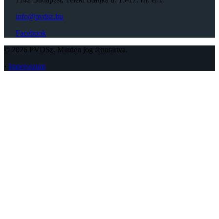
info@pvdsz.hu
Facebook
© 2026 PVDSz. Minden jog fenntartva.
·
Impresszum