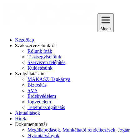
Menü
Kezdőlap
Szakszervezetünkről
Rólunk írták
Tisztségviselőink
Szervezeti felépítés
Küldetésünk
Szolgáltatásaink
MAKASZ-Tagkártya
Biztosítás
SMS
Érdekvédelem
Jogvédelem
Telefonszolgáltatás
Aktualitások
Hírek
Dokumentumtár
Megállapodások, Munkáltatói rendelkezések, Jogtár
Nyomtatványok