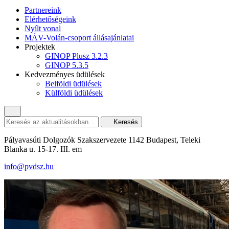
Partnereink
Elérhetőségeink
Nyílt vonal
MÁV-Volán-csoport állásajánlatai
Projektek
GINOP Plusz 3.2.3
GINOP 5.3.5
Kedvezményes üdülések
Belföldi üdülések
Külföldi üdülések
Keresés
Pályavasúti Dolgozók Szakszervezete 1142 Budapest, Teleki
Blanka u. 15-17. III. em
info@pvdsz.hu