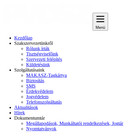
Menü
Kezdőlap
Szakszervezetünkről
Rólunk írták
Tisztségviselőink
Szervezeti felépítés
Küldetésünk
Szolgáltatásaink
MAKASZ-Tagkártya
Biztosítás
SMS
Érdekvédelem
Jogvédelem
Telefonszolgáltatás
Aktualitások
Hírek
Dokumentumtár
Megállapodások, Munkáltatói rendelkezések, Jogtár
Nyomtatványok