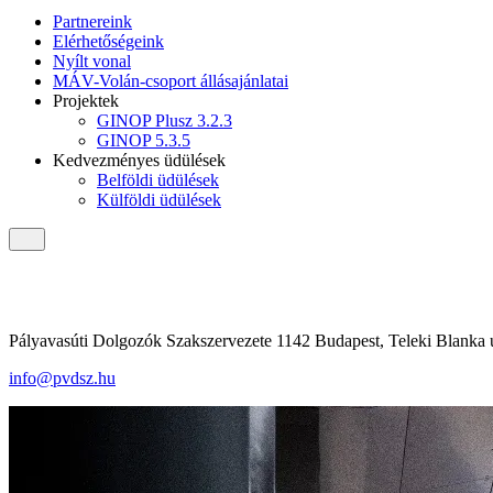
Partnereink
Elérhetőségeink
Nyílt vonal
MÁV-Volán-csoport állásajánlatai
Projektek
GINOP Plusz 3.2.3
GINOP 5.3.5
Kedvezményes üdülések
Belföldi üdülések
Külföldi üdülések
Pályavasúti Dolgozók Szakszervezete 1142 Budapest, Teleki Blanka u
info@pvdsz.hu