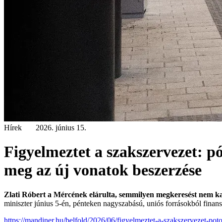
Hírek
2026. június 15.
Figyelmeztet a szakszervezet: pó
meg az új vonatok beszerzése
Zlati Róbert a Mércének elárulta, semmilyen megkeresést nem kap
miniszter június 5-én, pénteken nagyszabású, uniós forrásokból finan
https://mandiner.hu/belfold/2026/06/figyelmeztet-a-szakszervezet-pot