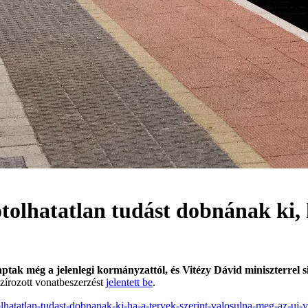
tolhatatlan tudást dobnának ki, 
tak még a jelenlegi kormányzattól, és Vitézy Dávid miniszterrel 
szírozott vonatbeszerzést
jelentett be
.
olhatatlan-tudast-dobnanak-ki-ha-a-tervek-szerint-valosulna-meg-az-uj-