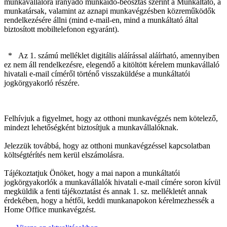
munkavállalóra irányadó munkaidő-beosztás szerint a Munkáltató, a
munkatársak, valamint az aznapi munkavégzésben közreműködők
rendelkezésére állni (mind e-mail-en, mind a munkáltató által
biztosított mobiltelefonon egyaránt).
* Az 1. számú melléklet digitális aláírással aláírható, amennyiben
ez nem áll rendelkezésre, elegendő a kitöltött kérelem munkavállaló
hivatali e-mail címéről történő visszaküldése a munkáltatói
jogkörgyakorló részére.
Felhívjuk a figyelmet, hogy az otthoni munkavégzés nem kötelező,
mindezt lehetőségként biztosítjuk a munkavállalóknak.
Jelezzük továbbá, hogy az otthoni munkavégzéssel kapcsolatban
költségtérítés nem kerül elszámolásra.
Tájékoztatjuk Önöket, hogy a mai napon a munkáltatói
jogkörgyakorlók a munkavállalók hivatali e-mail címére soron kívül
megküldik a fenti tájékoztatást és annak 1. sz. mellékletét annak
érdekében, hogy a hétfői, keddi munkanapokon kérelmezhessék a
Home Office munkavégzést.