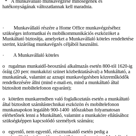
* A munkavállaló munkavégzése minőségének és
hatékonyságának változatlannak kell maradnia.
· Munkavállaló részére a Home Office munkavégzéséhez
szükséges informatikai és mobilkommunikációs eszközöket a
Munkáltató biztosítja, amelyeket a Munkavállaló köteles rendeltetése
szerint, kizárólag munkavégzés céljából használni.
· A Munkavállaló köteles
o rugalmas munkaidő-beosztású alkalmazás esetén 800-tól 1620-ig
óráig (20 perc munkaközi szünet közbeiktatásával) a Munkáltató, a
munkatársak, valamint az aznapi munkavégzésben közreműködők
rendelkezésére állni (mind e-mail-en, mind a munkáltató által
biztosított mobiltelefonon egyaránt);
o kötetlen munkarendben való foglalkoztatás esetén a munkáltató
által biztosított számítástechnikai eszközön és mobiltelefonon
munkanapokon legalább 900-1400 időszakban folyamatosan
elérhetőnek lenni a Munkáltató, valamint a munkaköre ellátásához
szükségképpen kapcsolódó személyek számára;
o egyenlő, nem egyenlő, részmunkaidő esetén pedig a