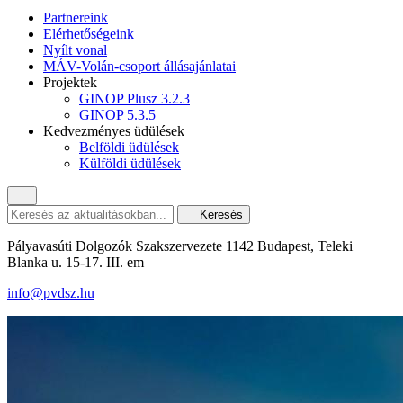
Partnereink
Elérhetőségeink
Nyílt vonal
MÁV-Volán-csoport állásajánlatai
Projektek
GINOP Plusz 3.2.3
GINOP 5.3.5
Kedvezményes üdülések
Belföldi üdülések
Külföldi üdülések
Keresés
Pályavasúti Dolgozók Szakszervezete 1142 Budapest, Teleki
Blanka u. 15-17. III. em
info@pvdsz.hu