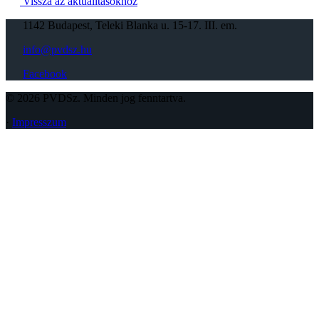
Vissza az aktualitásokhoz
1142 Budapest, Teleki Blanka u. 15-17. III. em.
info@pvdsz.hu
Facebook
© 2026 PVDSz. Minden jog fenntartva.
·
Impresszum