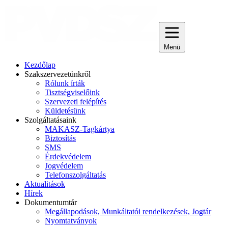
Menü
Kezdőlap
Szakszervezetünkről
Rólunk írták
Tisztségviselőink
Szervezeti felépítés
Küldetésünk
Szolgáltatásaink
MAKASZ-Tagkártya
Biztosítás
SMS
Érdekvédelem
Jogvédelem
Telefonszolgáltatás
Aktualitások
Hírek
Dokumentumtár
Megállapodások, Munkáltatói rendelkezések, Jogtár
Nyomtatványok