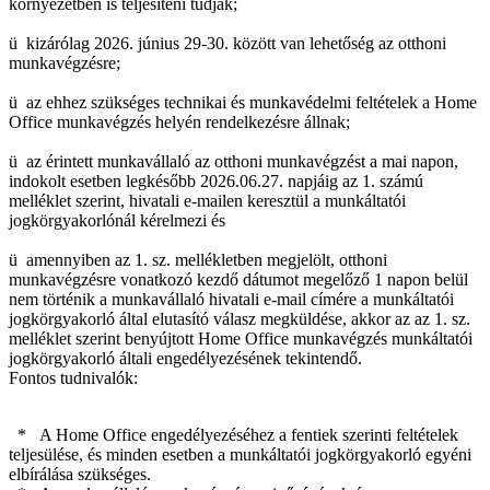
környezetben is teljesíteni tudják;
ü kizárólag 2026. június 29-30. között van lehetőség az otthoni
munkavégzésre;
ü az ehhez szükséges technikai és munkavédelmi feltételek a Home
Office munkavégzés helyén rendelkezésre állnak;
ü az érintett munkavállaló az otthoni munkavégzést a mai napon,
indokolt esetben legkésőbb 2026.06.27. napjáig az 1. számú
melléklet szerint, hivatali e-mailen keresztül a munkáltatói
jogkörgyakorlónál kérelmezi és
ü amennyiben az 1. sz. mellékletben megjelölt, otthoni
munkavégzésre vonatkozó kezdő dátumot megelőző 1 napon belül
nem történik a munkavállaló hivatali e-mail címére a munkáltatói
jogkörgyakorló által elutasító válasz megküldése, akkor az az 1. sz.
melléklet szerint benyújtott Home Office munkavégzés munkáltatói
jogkörgyakorló általi engedélyezésének tekintendő.
Fontos tudnivalók:
* A Home Office engedélyezéséhez a fentiek szerinti feltételek
teljesülése, és minden esetben a munkáltatói jogkörgyakorló egyéni
elbírálása szükséges.