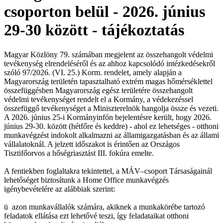
csoporton belül - 2026. június
29-30 között - tájékoztatás
Magyar Közlöny 79. számában megjelent az összehangolt védelmi
tevékenység elrendeléséről és az ahhoz kapcsolódó intézkedésekről
szóló 97/2026. (VI. 25.) Korm. rendelet, amely alapján a
Magyarország területén tapasztalható extrém magas hőmérséklettel
összefüggésben Magyarország egész területére összehangolt
védelmi tevékenységet rendelt el a Kormány, a védekezéssel
összefüggő tevékenységet a Miniszterelnök hangolja össze és vezeti.
A 2026. június 25-i Kormányinfón bejelentésre került, hogy 2026.
június 29-30. között (hétfőre és keddre) - ahol ez lehetséges - otthoni
munkavégzést indokolt alkalmazni az államigazgatásban és az állami
vállalatoknál. A jelzett időszakot is érintően az Országos
Tisztifőorvos a hőségriasztást III. fokúra emelte.
A fentiekben foglaltakra tekintettel, a MÁV–csoport Társaságainál
lehetőséget biztosítunk a Home Office munkavégzés
igénybevételére az alábbiak szerint:
ü azon munkavállalók számára, akiknek a munkakörébe tartozó
feladatok ellátása ezt lehetővé teszi, így feladataikat otthoni